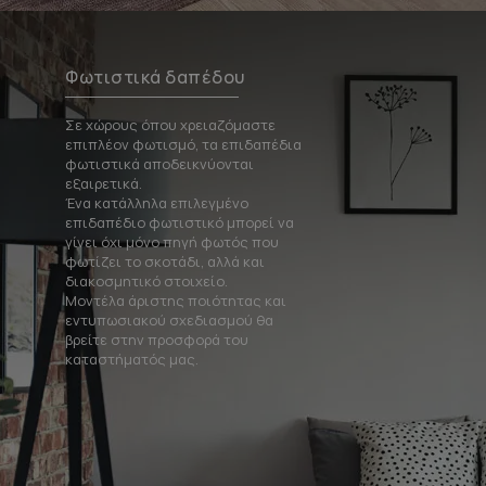
Φωτιστικά δαπέδου
Σε χώρους όπου χρειαζόμαστε
επιπλέον φωτισμό, τα επιδαπέδια
φωτιστικά αποδεικνύονται
εξαιρετικά.
Ένα κατάλληλα επιλεγμένο
επιδαπέδιο φωτιστικό μπορεί να
γίνει όχι μόνο πηγή φωτός που
φωτίζει το σκοτάδι, αλλά και
διακοσμητικό στοιχείο.
Μοντέλα άριστης ποιότητας και
εντυπωσιακού σχεδιασμού θα
βρείτε στην προσφορά του
καταστήματός μας.