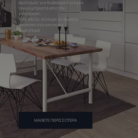
φωτισμός για διάβασμα ή για μια
ταινία μπροστά από την
τηλεόραση;
Τότε αξίζει σίγουρα να δώσετε
προσοχή στα επιτοίχια
φωτιστικά.
ΜΆΘΕΤΕ ΠΕΡΙΣΣΌΤΕΡΑ