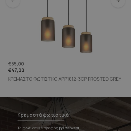
Καφέ φωτιστικά
Λαμπτήρες χαλκού
€
55,00
€
47,00
ΚΡΕΜΑΣΤΌ ΦΩΤΙΣΤΙΚΌ APP1812-3CP FROSTED GREY
Κρεμαστά φωτιστικά
Τα φωτιστικά οροφής βρίσκονται