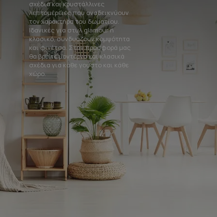
σχέδια και κρυστάλλινες
λεπτομέρειες που αναδεικνύουν
τον χαρακτήρα του δωματίου.
Ιδανικές για στυλ glamour ή
κλασικό, συνδυάζουν κομψότητα
και φινέτσα. Στην προσφορά μας
θα βρείτε μοντέρνα και κλασικά
σχέδια για κάθε γούστο και κάθε
χώρο.