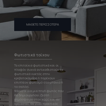
ΜΆΘΕΤΕ ΠΕΡΙΣΣΌΤΕΡΑ
Φωτιστικά τοίχου
Τα επιτοίχια φωτιστικά και οι
πλαφόν συχνά αντικαθιστούν τα
φωτιστικά νυκτός στην
κρεβατοκάμαρα ή παρέχουν
επιπλέον φωτισμό στο μπάνιο ή
το σαλόνι.
Ψάχνετε για μια πηγή φωτός που
θα δημιουργήσει ζεστή
ατμόσφαιρα στον χώρο και, αν
χρειαστεί, θα γίνει πρακτικός