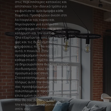
στις περισσότερες κατοικίες και
αποτελούν τον ιδανικό τρόπο για
να φωτίσετε ομοιόμορφα κάθε
δωμάτιο. Προσφέρουν άνεση στη
λειτουργία του χώρου και
δημιουργούν μια ευχάριστη
ατμόσφαιρα που ενισχύει την
χαλάρωση και την ευεξία.
Όλα εξαρτώνται από την επιλογή
σας και τις διακοσμητικές
αποφάσεις που θα πάρετε. Γι’
αυτό, η ποικιλία στην
προσφερόμενη συλλογή είναι
καθοριστική – πρέπει να μπορείτε
να δημιουργήσετε διαφορετικούς
συνδυασμούς που ταιριάζουν στο
προσωπικό σας στυλ.
Στο κατάστημά μας, κατανοούμε
πλήρως αυτή την ανάγκη. Γι’ αυτό,
σας προσφέρουμε μια
πολύπλευρη και προσεκτικά
επιλεγμένη συλλογή φωτιστικών,
που θα σας βοηθήσει να πάρετε
την καλύτερη απόφαση για το
σπίτι σας.