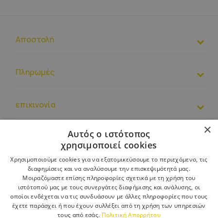
Καφέ φωτιστικά
Λαμπτήρες χαλκού
Αποστολή
Πληρωμές
επικινονία
×
+306972481665
Αυτός ο ιστότοπος
EUR
– PL39 1500 1344 1213 4007 4271 0000
χρησιμοποιεί cookies
Κανονισμοί
9.00 – 13.00
Χρησιμοποιούμε cookies για να εξατομικεύσουμε το περιεχόμενο, τις
Σχετικά με εμάς
Μπορείτε επίσης να μας στείλετε μήνυμα μέσω
Φόρμα
διαφημίσεις και να αναλύσουμε την επισκεψιμότητά μας.
επικοινωνίας
Αποστολή
Μοιραζόμαστε επίσης πληροφορίες σχετικά με τη χρήση του
Εξυπηρέτηση πελατών:
grafeio@toolight.gr
ιστότοπού μας με τους συνεργάτες διαφήμισης και ανάλυσης, οι
Επιστροφές και παράπονα
οποίοι ενδέχεται να τις συνδυάσουν με άλλες πληροφορίες που τους
έχετε παράσχει ή που έχουν συλλέξει από τη χρήση των υπηρεσιών
Πληρωμές
τους από εσάς.
Πολιτική Απορρήτου