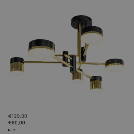
€
129,00
€
80,00
ΝΈΟ