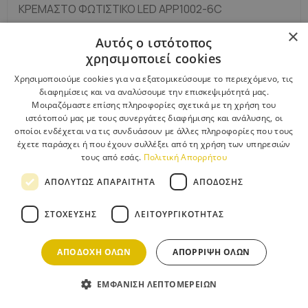
ΚΡΕΜΑΣΤΌ ΦΩΤΙΣΤΙΚΌ LED APP1002-6C
×
Αυτός ο ιστότοπος
χρησιμοποιεί cookies
Χρησιμοποιούμε cookies για να εξατομικεύσουμε το περιεχόμενο, τις
διαφημίσεις και να αναλύσουμε την επισκεψιμότητά μας.
Μοιραζόμαστε επίσης πληροφορίες σχετικά με τη χρήση του
ιστότοπού μας με τους συνεργάτες διαφήμισης και ανάλυσης, οι
οποίοι ενδέχεται να τις συνδυάσουν με άλλες πληροφορίες που τους
Newsletter
έχετε παράσχει ή που έχουν συλλέξει από τη χρήση των υπηρεσιών
τους από εσάς.
Πολιτική Απορρήτου
Ενημερωθείτε για τις προσφορές, τις προωθητικές
ΑΠΟΛΎΤΩΣ ΑΠΑΡΑΊΤΗΤΑ
ΑΠΌΔΟΣΗΣ
ενέργειες και τις ειδικές προσφορές μας!
Εγγραφείτε στο ενημερωτικό δελτίο σήμερα!
ΣΤΌΧΕΥΣΗΣ
ΛΕΙΤΟΥΡΓΙΚΌΤΗΤΑΣ
ΑΠΟΔΟΧΉ ΌΛΩΝ
ΑΠΌΡΡΙΨΗ ΌΛΩΝ
ΕΜΦΆΝΙΣΗ ΛΕΠΤΟΜΕΡΕΙΏΝ
ΠΑΡΑΓΓΕΊΛΕΤΕ ΤΟ NEWSLETTER