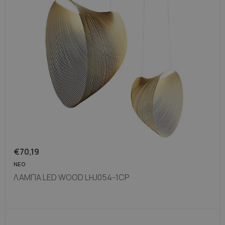
€
70,19
ΝΈΟ
ΛΆΜΠΑ LED WOOD LHJ054-1CP