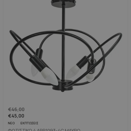
€
46,00
€
45,00
ΝΈΟ
ΕΚΠΤΏΣΕΙΣ
ΦΩΤΙΣΤΙΚΌ 4 APP1093-4C ΜΑΎΡΟ