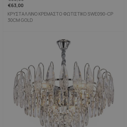
€
63,00
ΚΡΥΣΤΆΛΛΙΝΟ ΚΡΕΜΑΣΤΌ ΦΩΤΙΣΤΙΚΌ SWE090-CP
30CM GOLD