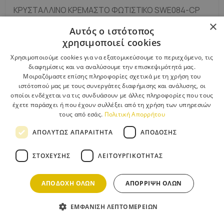
ΚΡΥΣΤΆΛΛΙΝΟ ΚΡΕΜΑΣΤΌ ΦΩΤΙΣΤΙΚΌ SWE084-CP
60CM GOLD
×
Αυτός ο ιστότοπος
χρησιμοποιεί cookies
Χρησιμοποιούμε cookies για να εξατομικεύσουμε το περιεχόμενο, τις
διαφημίσεις και να αναλύσουμε την επισκεψιμότητά μας.
Μοιραζόμαστε επίσης πληροφορίες σχετικά με τη χρήση του
ιστότοπού μας με τους συνεργάτες διαφήμισης και ανάλυσης, οι
οποίοι ενδέχεται να τις συνδυάσουν με άλλες πληροφορίες που τους
έχετε παράσχει ή που έχουν συλλέξει από τη χρήση των υπηρεσιών
τους από εσάς.
Πολιτική Απορρήτου
ΑΠΟΛΎΤΩΣ ΑΠΑΡΑΊΤΗΤΑ
ΑΠΌΔΟΣΗΣ
ΣΤΌΧΕΥΣΗΣ
ΛΕΙΤΟΥΡΓΙΚΌΤΗΤΑΣ
ΑΠΟΔΟΧΉ ΌΛΩΝ
ΑΠΌΡΡΙΨΗ ΌΛΩΝ
ΕΜΦΆΝΙΣΗ ΛΕΠΤΟΜΕΡΕΙΏΝ